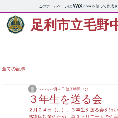
このホームページは
.com
を使って作成さ
足利市立毛野
全ての記事
kenojh
2月26日
読了時間: 1分
３年生を送る会
２月２４日（月）、３年生を送る会を行
感染症対策のため、急きょリモートでの